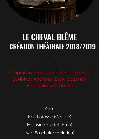
LE CHEVAL BLÊME
- CRÉATION THÉÂTRALE 2018
/
2019
-
(Adaptation libre à partir des œuvres de
Savinkov, Andreïev, Blok, Goldman,
Bakounine et Camus)
Avec
Eric Lafosse
(George)
Mélusine Fradet
(Erna)
Karl Brochoire
(Heinrich)