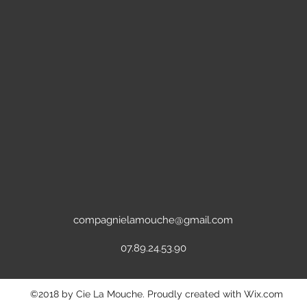
compagnielamouche@gmail.com
07.89.24.53.90
©2018 by Cie La Mouche. Proudly created with Wix.com